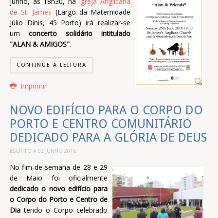
junho, às 18h30, na
Igreja Anglicana
de St. James
(Largo da Maternidade
Júlio Dinis, 45 Porto) irá realizar-se
um
concerto solidário intitulado
"ALAN & AMIGOS"
.
CONTINUE A LEITURA
Imprimir
NOVO EDIFÍCIO PARA O CORPO DO
PORTO E CENTRO COMUNITÁRIO
DEDICADO PARA A GLÓRIA DE DEUS
ESCRITO A
02 JUNHO 2016
.
No fim-de-semana de 28 e 29
de Maio foi oficialmente
dedicado o novo edifício para
o Corpo do Porto e Centro de
Dia
tendo o Corpo celebrado