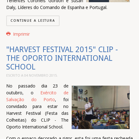
Tenentes Coronéis Gordon e Susan
Daly, Líderes do Comando de Espanha e Portugal.
CONTINUE A LEITURA
Imprimir
"HARVEST FESTIVAL 2015" CLIP -
THE OPORTO INTERNATIONAL
SCHOOL
ESCRITO A
04 NOVEMBRO 2015
.
No passado dia 23 de
outubro, o
Exército de
Salvação do Porto
, foi
convidado para estar no
Harvest Festival (Festa das
Colheitas) do CLIP - The
Oporto International School.
Com o espaço decorado a rigor, esta foi uma festa recheada