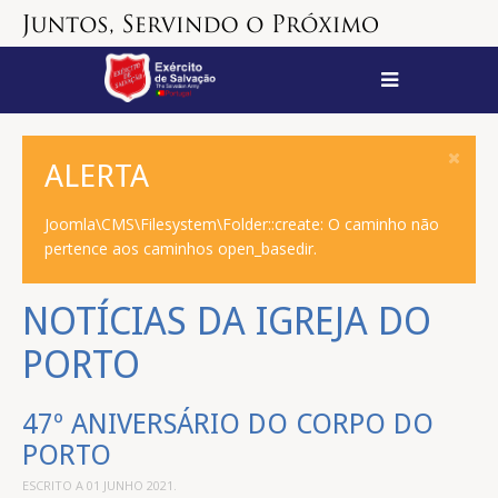
ALERTA
Joomla\CMS\Filesystem\Folder::create: O caminho não
pertence aos caminhos open_basedir.
NOTÍCIAS DA IGREJA DO
PORTO
47º ANIVERSÁRIO DO CORPO DO
PORTO
ESCRITO A
01 JUNHO 2021
.