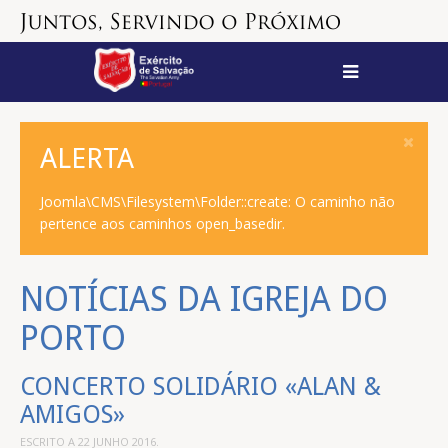
ALERTA
Joomla\CMS\Filesystem\Folder::create: O caminho não
pertence aos caminhos open_basedir.
NOTÍCIAS DA IGREJA DO
PORTO
CONCERTO SOLIDÁRIO «ALAN &
AMIGOS»
ESCRITO A
22 JUNHO 2016
.