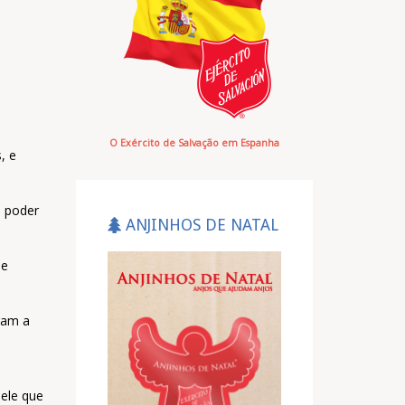
O Exército de Salvação em Espanha
s, e
m poder
ANJINHOS DE NATAL
 e
ram a
uele que