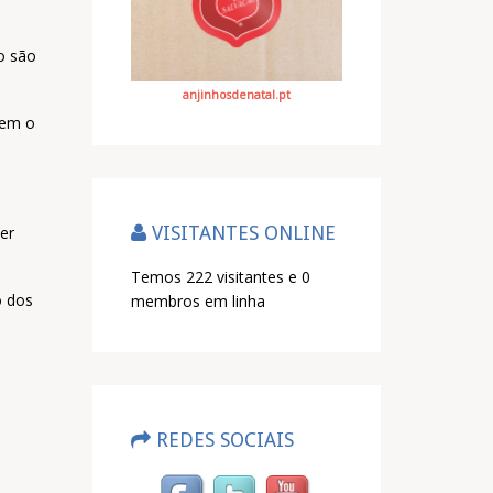
o são
anjinhosdenatal.pt
tem o
VISITANTES ONLINE
er
Temos 222 visitantes e 0
o dos
membros em linha
REDES SOCIAIS