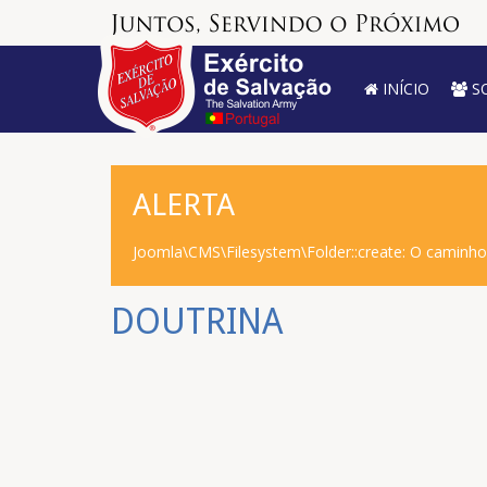
INÍCIO
S
ALERTA
Joomla\CMS\Filesystem\Folder::create: O caminh
DOUTRINA