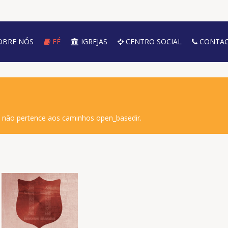
OBRE NÓS
FÉ
IGREJAS
CENTRO SOCIAL
CONTAC
o não pertence aos caminhos open_basedir.