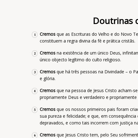
Doutrinas 
Cremos
que as Escrituras do Velho e do Novo T
1
constituem a regra divina da fé e prática cristãs.
Cremos
na existência de um único Deus, infinita
2
único objecto legítimo do culto religioso.
Cremos
que há três pessoas na Divindade – o Pai,
3
e glória.
Cremos
que na pessoa de Jesus Cristo acham-se 
4
propriamente Deus e verdadeiro e propriament
Cremos
que os nossos primeiros pais foram cria
5
sua pureza e felicidade; e que, em consequênci
depravados, e como tais incorrem com justiça na
Cremos
que Jesus Cristo tem, pelo Seu sofrimen
6