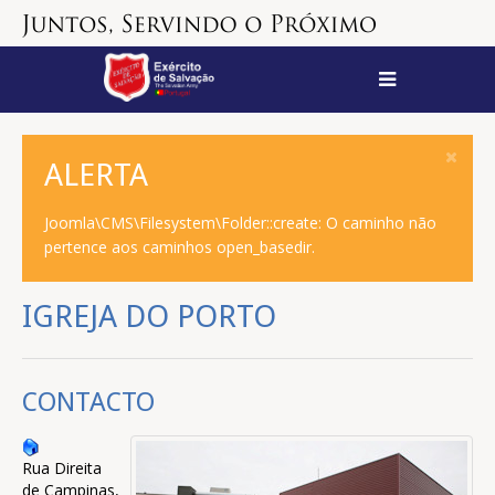
ALERTA
Joomla\CMS\Filesystem\Folder::create: O caminho não
pertence aos caminhos open_basedir.
IGREJA DO PORTO
CONTACTO
Rua Direita
de Campinas,