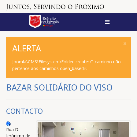
ALERTA
Joomla\CMS\Filesystem\Folder::create: O caminho não
pertence aos caminhos open_basedir.
BAZAR SOLIDÁRIO DO VISO
CONTACTO
Rua D.
Jerónimo de