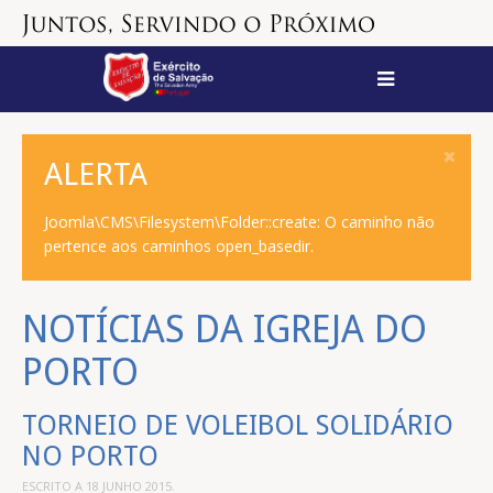
ALERTA
Joomla\CMS\Filesystem\Folder::create: O caminho não
pertence aos caminhos open_basedir.
NOTÍCIAS DA IGREJA DO
PORTO
TORNEIO DE VOLEIBOL SOLIDÁRIO
NO PORTO
ESCRITO A
18 JUNHO 2015
.