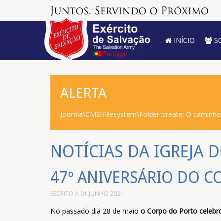
INÍCIO
S
ALERTA
Joomla\CMS\Filesystem\Folder::create: O caminh
NOTÍCIAS DA IGREJA 
47º ANIVERSÁRIO DO 
ESCRITO A
01 JUNHO 2021
.
No passado dia 28 de maio
o Corpo do Porto celebro