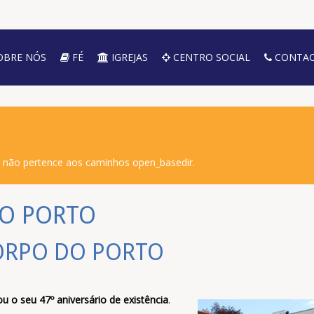
OBRE NÓS
FÉ
IGREJAS
CENTRO SOCIAL
CONTAC
o não pertence aos caminhos open_basedir.
DO PORTO
CORPO DO PORTO
u o seu 47º aniversário de existência
.