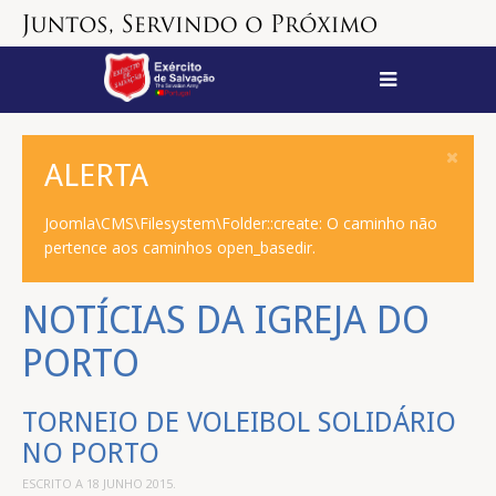
ALERTA
Joomla\CMS\Filesystem\Folder::create: O caminho não
pertence aos caminhos open_basedir.
NOTÍCIAS DA IGREJA DO
PORTO
TORNEIO DE VOLEIBOL SOLIDÁRIO
NO PORTO
ESCRITO A
18 JUNHO 2015
.