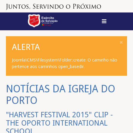
ALERTA
Joomla\CMS\Filesystem\Folder::create: O caminho não
pertence aos caminhos open_basedir.
NOTÍCIAS DA IGREJA DO
PORTO
"HARVEST FESTIVAL 2015" CLIP -
THE OPORTO INTERNATIONAL
SCHOOL