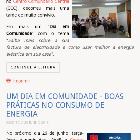
no
Centro Comunitário Central
(CCC), decorreu mais uma
tarde de muito convívio.
Em mais um “
Dia em
Comunidade
” com o tema
"
Saiba mais sobre a sua
factura de electricidade e como usar melhor a energia
eléctrica em sua casa
".
CONTINUE A LEITURA
Imprimir
UM DIA EM COMUNIDADE - BOAS
PRÁTICAS NO CONSUMO DE
ENERGIA
ESCRITO A
20 JUNHO 2018
.
No próximo dia 26 de junho, terça-
feira, a partir das 13h45 o
Centro