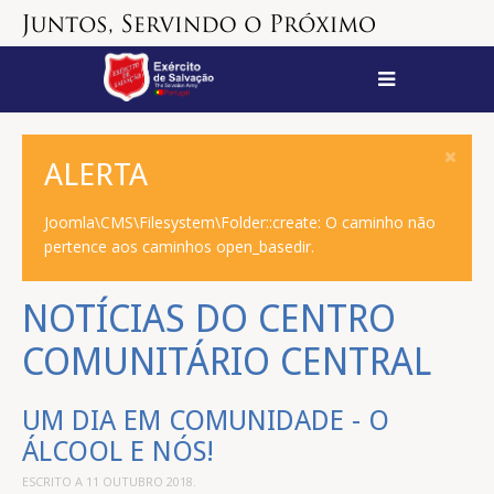
ALERTA
Joomla\CMS\Filesystem\Folder::create: O caminho não
pertence aos caminhos open_basedir.
NOTÍCIAS DO CENTRO
COMUNITÁRIO CENTRAL
UM DIA EM COMUNIDADE - O
ÁLCOOL E NÓS!
ESCRITO A
11 OUTUBRO 2018
.