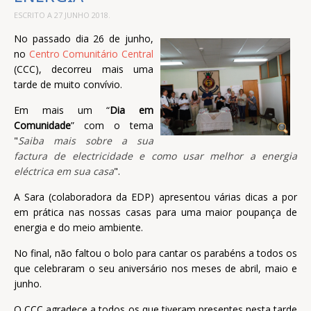
ESCRITO A
27 JUNHO 2018
.
No passado dia 26 de junho,
no
Centro Comunitário Central
(CCC), decorreu mais uma
tarde de muito convívio.
Em mais um “
Dia em
Comunidade
” com o tema
"
Saiba mais sobre a sua
factura de electricidade e como usar melhor a energia
eléctrica em sua casa
".
A Sara (colaboradora da EDP) apresentou várias dicas a por
em prática nas nossas casas para uma maior poupança de
energia e do meio ambiente.
No final, não faltou o bolo para cantar os parabéns a todos os
que celebraram o seu aniversário nos meses de abril, maio e
junho.
O CCC agradece a todos os que tiveram presentes nesta tarde