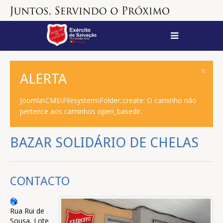
ALERTA
Joomla\CMS\Filesystem\Folder::create: O caminho não
pertence aos caminhos open_basedir.
BAZAR SOLIDÁRIO DE CHELAS
CONTACTO
Rua Rui de
Sousa, Lote