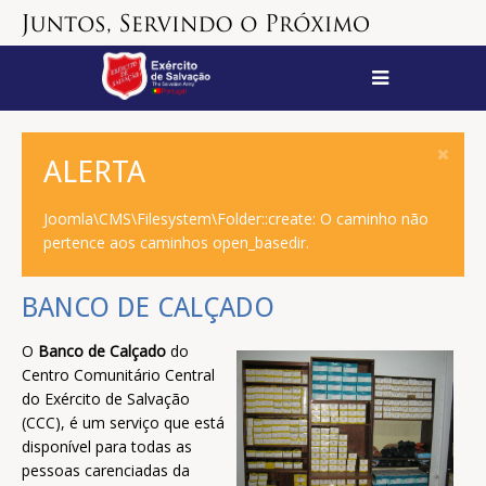
ALERTA
Joomla\CMS\Filesystem\Folder::create: O caminho não
pertence aos caminhos open_basedir.
BANCO DE CALÇADO
O
Banco de Calçado
do
Centro Comunitário Central
do Exército de Salvação
(CCC), é um serviço que está
disponível para todas as
pessoas carenciadas da