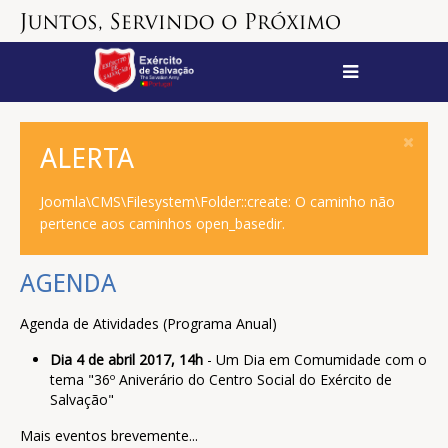
ALERTA
Joomla\CMS\Filesystem\Folder::create: O caminho não
pertence aos caminhos open_basedir.
AGENDA
Agenda de Atividades (Programa Anual)
Dia 4 de abril 2017, 14h
- Um Dia em Comumidade com o
tema "36º Aniverário do Centro Social do Exército de
Salvação"
Mais eventos brevemente...