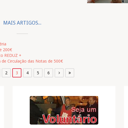
MAIS ARTIGOS...
éria
 e 200€
eto REDUZ +
m de Circulação das Notas de 500€
2
3
4
5
6