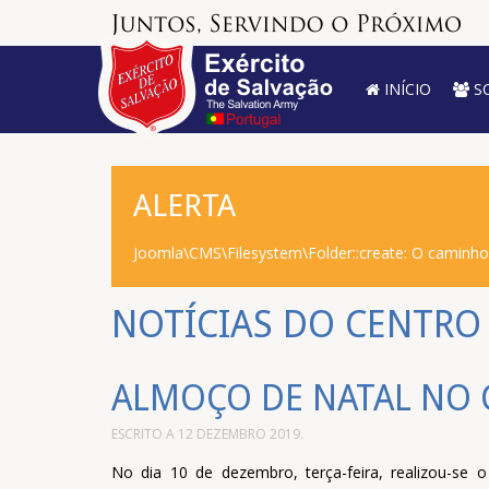
INÍCIO
S
ALERTA
Joomla\CMS\Filesystem\Folder::create: O caminh
NOTÍCIAS DO CENTRO
ALMOÇO DE NATAL NO 
ESCRITO A
12 DEZEMBRO 2019
.
No dia 10 de dezembro, terça-feira, realizou-se