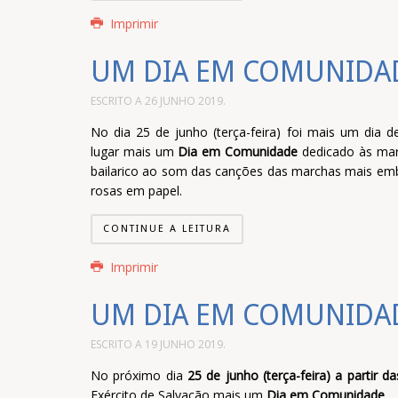
Imprimir
UM DIA EM COMUNIDAD
ESCRITO A
26 JUNHO 2019
.
No dia 25 de junho (terça-feira) foi mais um dia 
lugar mais um
Dia em Comunidade
dedicado às mar
bailarico ao som das canções das marchas mais embl
rosas em papel.
CONTINUE A LEITURA
Imprimir
UM DIA EM COMUNIDAD
ESCRITO A
19 JUNHO 2019
.
No próximo dia
25 de junho (terça-feira) a partir d
Exército de Salvação mais um
Dia em Comunidade
.