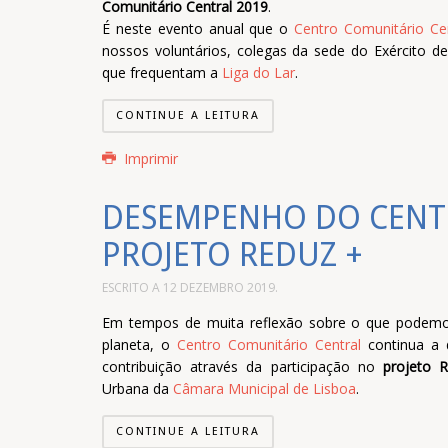
Comunitário Central 2019
.
É neste evento anual que o
Centro Comunitário Cen
nossos voluntários, colegas da sede do Exército d
que frequentam a
Liga do Lar
.
CONTINUE A LEITURA
Imprimir
DESEMPENHO DO CENT
PROJETO REDUZ +
ESCRITO A
12 DEZEMBRO 2019
.
Em tempos de muita reflexão sobre o que podemo
planeta, o
Centro Comunitário Central
continua a d
contribuição através da participação no
projeto 
Urbana da
Câmara Municipal de Lisboa
.
CONTINUE A LEITURA