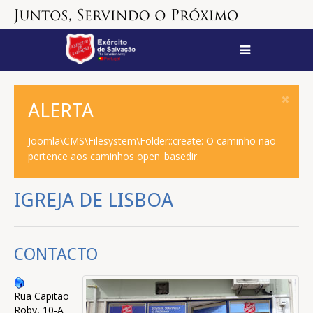
ALERTA
Joomla\CMS\Filesystem\Folder::create: O caminho não
pertence aos caminhos open_basedir.
IGREJA DE LISBOA
CONTACTO
Rua Capitão
Roby, 10-A